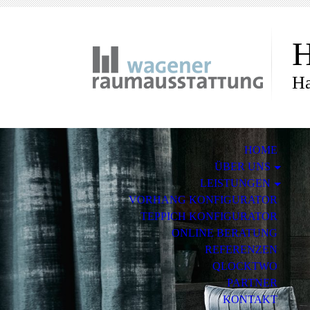
H
Ha
HOME
ÜBER UNS
LEISTUNGEN
VORHANG KONFIGURATOR
TEPPICH KONFIGURATOR
ONLINE BERATUNG
REFERENZEN
QLOCKTWO
PARTNER
KONTAKT